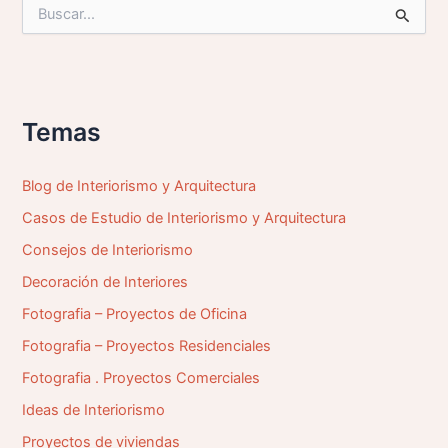
B
u
s
c
a
r
p
Temas
o
r
:
Blog de Interiorismo y Arquitectura
Casos de Estudio de Interiorismo y Arquitectura
Consejos de Interiorismo
Decoración de Interiores
Fotografia – Proyectos de Oficina
Fotografia – Proyectos Residenciales
Fotografia . Proyectos Comerciales
Ideas de Interiorismo
Proyectos de viviendas