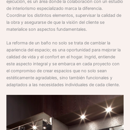
ejecución, es un área donde la colaboración con un estudio
de interiorismo especializado marca la diferencia.
Coordinar los distintos elementos, supervisar la calidad de
la obra y asegurarse de que la visión del cliente se
materialice son aspectos fundamentales.
La reforma de un baño no solo se trata de cambiar la
apariencia del espacio; es una oportunidad para mejorar la
calidad de vida y el confort en el hogar. Ingrid, entiende
este aspecto integral y se embarca en cada proyecto con
el compromiso de crear espacios que no solo sean
estéticamente agradables, sino también funcionales y
adaptados a las necesidades individuales de cada cliente.