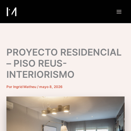
Ir
al
contenido
PROYECTO RESIDENCIAL
– PISO REUS-
INTERIORISMO
Por
Ingrid Matheu
/
mayo 8, 2026