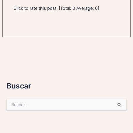
Click to rate this post! [Total: 0 Average: 0]
Buscar
B
u
s
c
a
r